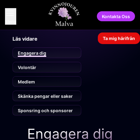
Toggle Menu
Kontakta Oss
Meny
Läs vidare
Ta mig härifrån
Engagera dig
Volontär
Medlem
Skänka pengar eller saker
Sponsring och sponsorer
Engagera dig